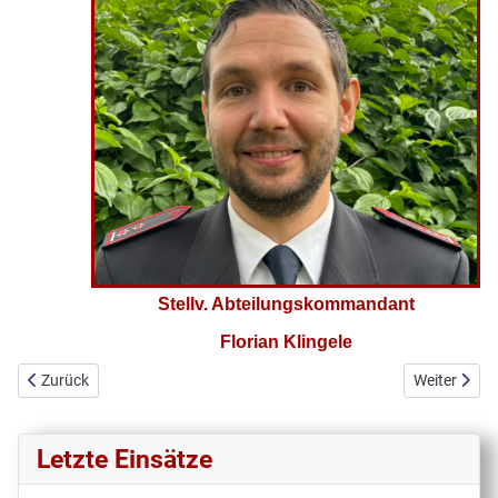
Stellv. Abteilungskommandant
Florian Klingele
Vorheriger Beitrag: Historie
Nächster Be
Zurück
Weiter
Letzte Einsätze